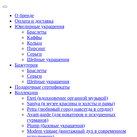
О бренде
Оплата и доставка
Ювелирные украшения
Браслеты
Каффы
Кольца
Пирсинг
Серьги
Шейные украшения
Бижутерия
Браслеты
Серьги
Шейные украшения
Подарочные сертификаты
Коллекции
Eteri (вдохновение органной музыкой)
Saniya (в музее красивы и холсты и рамы)
Petra (любимый город навсегда в сердце)
Avant-garde (для новаторов и искушенных
гурманов)
Plump (базовые украшения)
Modern vintage (винтажный дух в современном
исполнении)