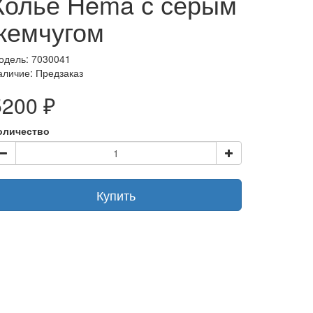
Колье Hema с серым
жемчугом
одель: 7030041
аличие:
Предзаказ
5200 ₽
оличество
Купить