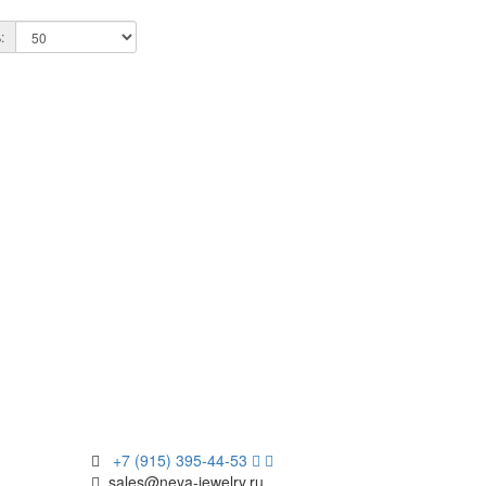
:
+7 (915) 395-44-53
sales@neya-jewelry.ru