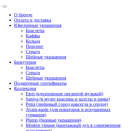
О бренде
Оплата и доставка
Ювелирные украшения
Браслеты
Каффы
Кольца
Пирсинг
Серьги
Шейные украшения
Бижутерия
Браслеты
Серьги
Шейные украшения
Подарочные сертификаты
Коллекции
Eteri (вдохновение органной музыкой)
Saniya (в музее красивы и холсты и рамы)
Petra (любимый город навсегда в сердце)
Avant-garde (для новаторов и искушенных
гурманов)
Plump (базовые украшения)
Modern vintage (винтажный дух в современном
исполнении)